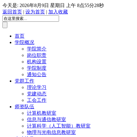
今天是:
2026年8月9日 星期日
上午 8点55分30秒
返回首页
|
设为首页
|
加入收藏
首页
学院概况
学院简介
岗位职责
机构设置
学院制度
通知公告
党群工作
理论学习
党建动态
工会工作
师资队伍
计算机教研室
信息与通信教研室
计算科学（人工智能）教研室
物理与光电信息教研室