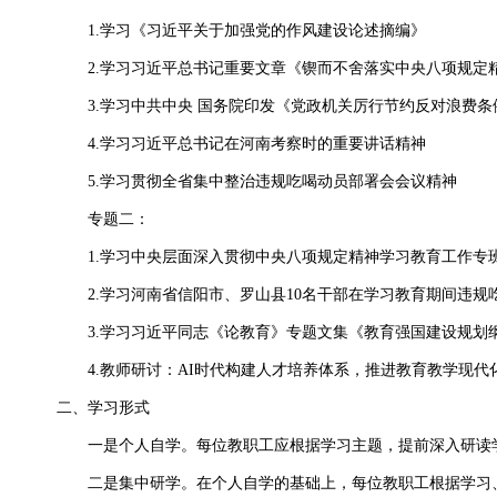
1.学习《习近平关于加强党的作风建设论述摘编》
2.学习习近平总书记重要文章《锲而不舍落实中央八项规定
3.学习中共中央 国务院印发《党政机关厉行节约反对浪费条
4.学习习近平总书记在河南考察时的重要讲话精神
5.学习贯彻全省集中整治违规吃喝动员部署会会议精神
专题二：
1.学习中央层面深入贯彻中央八项规定精神学习教育工作专班
2.学习河南省信阳市、罗山县10名干部在学习教育期间违规
3.学习习近平同志《论教育》专题文集《教育强国建设规划纲要（
4.教师研讨：AI时代构建人才培养体系，推进教育教学现代
二、学习形式
一是个人自学。每位教职工应根据学习主题，提前深入研读
二是集中研学。在个人自学的基础上，每位教职工根据学习、