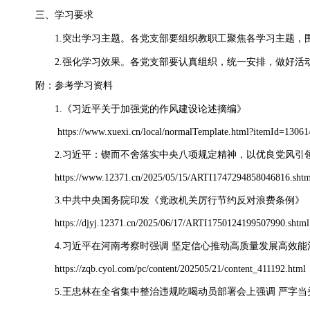
三、学习要求
1.突出学习主题。各党支部要组织教职工聚焦各学习主题，围
2.强化学习效果。各党支部要认真组织，统一安排，做好活
附：参考学习资料
1.《习近平关于加强党的作风建设论述摘编》
https://www.xuexi.cn/local/normalTemplate.html?itemId=1306
2.习近平：锲而不舍落实中央八项规定精神，以优良党风引
https://www.12371.cn/2025/05/15/ARTI1747294858046816.shtm
3.中共中央国务院印发《党政机关厉行节约反对浪费条例》
https://djyj.12371.cn/2025/06/17/ARTI1750124199507990.shtml
4.习近平在河南考察时强调 坚定信心推动高质量发展高效能
https://zqb.cyol.com/pc/content/202505/21/content_411192.html
5.王忠林在全省集中整治违规吃喝动员部署会上强调 严字当头