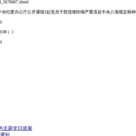
_5678467.shtml
央纪委办公厅公开通报2起党员干部违规吃喝严重违反中央八项规定精神
l
35年）》
l
特色主题党日巡展
的通知