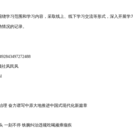
绕学习范围和学习内容，采取线上、线下学习交流等形式，深入开展学
动情况的记录。
1492843497272488
领社风民风
l
治理 奋力谱写中原大地推进中国式现代化新篇章
 一刻不停 铁腕纠治违规吃喝顽瘴痼疾